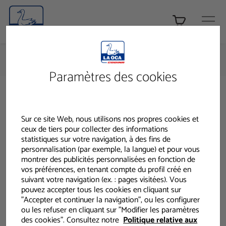
Tienda ONLINE
HOME
PRODUITS CODINA - PRODUITS
GAMME DOMESTIQUE
NETTOYANT SOLS
LA OCA BRILLANT LAVANDA
Paramètres des cookies
La Oca
Sur ce site Web, nous utilisons nos propres cookies et
Brillant
ceux de tiers pour collecter des informations
statistiques sur votre navigation, à des fins de
personnalisation (par exemple, la langue) et pour vous
montrer des publicités personnalisées en fonction de
Lavanda
vos préférences, en tenant compte du profil créé en
suivant votre navigation (ex. : pages visitées). Vous
pouvez accepter tous les cookies en cliquant sur
"Accepter et continuer la navigation", ou les configurer
Nettoyant sols arôme
ou les refuser en cliquant sur "Modifier les paramètres
des cookies". Consultez notre
Politique relative aux