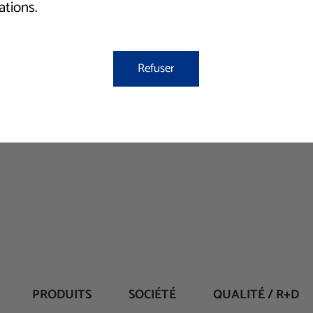
un e
ations.
el s
Refuser
VOLVER AL H
PRODUITS
SOCIÉTÉ
QUALITÉ / R+D