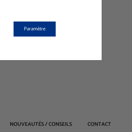
rror en
ervidor!
Paramètre
OME
NOUVEAUTÉS / CONSEILS
CONTACT