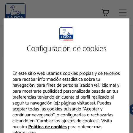
Tienda ONLINE
HOME
PRODUCTOS CODINA - PRODUCTOS
DIVISIÓN PROFESIONAL
LIMPIA CRISTALES - MULTIUSOS - LA OCA
Configuración de cookies
MULTIUSOS LA OCA - LIMPIACRISTALES
Multiusos
En este sitio web usamos cookies propias y de terceros
La Oca -
para recabar información estadística sobre tu
navegación, para fines de personalización (ej.: idioma) y
para mostrarte publicidad personalizada basada en tus
Limpiacristal
preferencias teniendo en cuenta el perfil realizado al
seguir tu navegación (ej.: páginas visitadas). Puedes
aceptar todas las cookies pulsando “Aceptar y
continuar navegando”, o configurarlas o rechazarlas
Limpiacristales
clicando en “Cambiar los ajustes de cookies”. Visita
nuestra
Política de cookies
para obtener más
información.