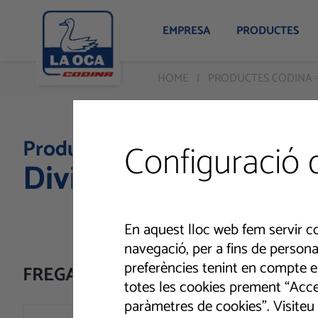
EMPRESA
PRODUCTES
HOME
PRODUCTES CODINA 
Productes
Configuració 
Divisió Domèstica
En aquest lloc web fem servir co
navegació, per a fins de personal
preferències tenint en compte el 
FREGATERRES
totes les cookies prement “Accep
paràmetres de cookies”. Visiteu