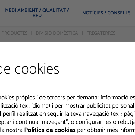
MEDI AMBIENT / QUALITAT /
NOTÍCIES / CONSELLS
R+D
- PRODUCTES
DIVISIÓ DOMÈSTICA
FREGATERRES
de cookies
okies pròpies i de tercers per demanar informació es
ització (ex.: idioma) i per mostrar publicitat persona
perfil realitzat en seguir la teva navegació (ex. : pàg
tar i continuar navegant”, o configurar-les o rebutjar
 la nostra
Política de cookies
per obtenir més inform