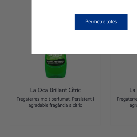
Permetre totes
La Oca Brillant Cítric
La 
Fregaterres molt perfumat. Persistent i
Fregaterre
agradable fragància a cítric
agr