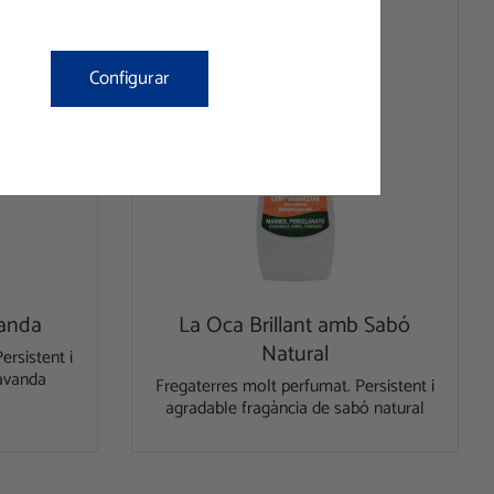
Configurar
vanda
La Oca Brillant amb Sabó
Natural
ersistent i
lavanda
Fregaterres molt perfumat. Persistent i
agradable fragància de sabó natural