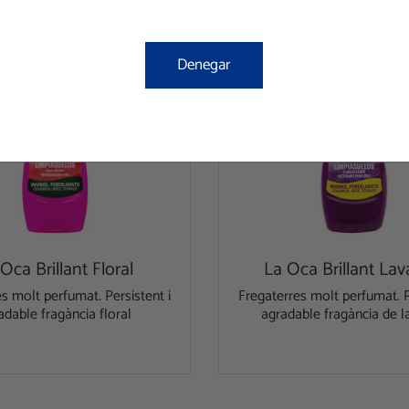
Denegar
Oca Brillant Floral
La Oca Brillant La
s molt perfumat. Persistent i
Fregaterres molt perfumat. P
adable fragància floral
agradable fragància de 