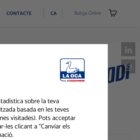
Botiga Online
CONTACTE
CA
tadística sobre la teva
litzada basada en les teves
ines visitades). Pots acceptar
-les clicant a “Canviar els
ació.