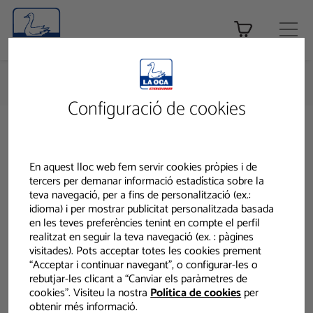
Botiga Online
HOME
PRODUCTES CODINA - PRODUCTES
DIVISIÓ DOMÈSTICA
AMBIENTADORS I NETEJA DEL BANY
Configuració de cookies
Productes
Divisió Domèstica
En aquest lloc web fem servir cookies pròpies i de
tercers per demanar informació estadística sobre la
teva navegació, per a fins de personalització (ex.:
idioma) i per mostrar publicitat personalitzada basada
en les teves preferències tenint en compte el perfil
realitzat en seguir la teva navegació (ex. : pàgines
visitades). Pots acceptar totes les cookies prement
“Acceptar i continuar navegant”, o configurar-les o
rebutjar-les clicant a “Canviar els paràmetres de
cookies”. Visiteu la nostra
Política de cookies
per
obtenir més informació.