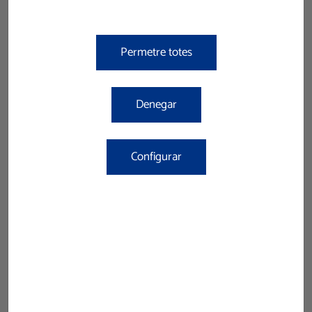
AMBIENTADORS I NETEJA DEL
BANY
Permetre totes
Denegar
Configurar